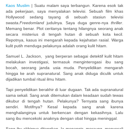
Kaos Muslim
| Suatu malam saya terbangun. Karena esok tak
Publikasi Dakwah Gratis
ada pekerjaan, saya menyalakan televisi. Sebuah film khas
Hollywood sedang tayang di sebuah stasiun televisi
Kajian Gratis di Jogja
swasta.
Freedomland
judulnya. Saya duga genre-nya
thriller
.
Memang benar. Plot ceritanya tentang hilangnya seorang anak
FAQ
secara misterius di tengah hutan di sebuah kota kecil.
Repotnya, kasus ini mengarah kepada kejahatan rasial. Warga
Contact
kulit putih menduga pelakunya adalah orang kulit hitam.
Samuel L. Jackson, yang berperan sebagai detektif kulit hitam
About
melakukan investigasi, termasuk menginterogasi ibu sang
bocah, seorang janda usia muda. Penyelidikan mengarah
hingga ke arah supranatural. Sang anak diduga diculik untuk
dijadikan tumbal ritual ilmu hitam.
Tapi penyelidikan berakhir di luar dugaan. Tak ada supranatural
sama sekali. Sang anak ditemukan dalam keadaan sudah tewas
dikubur di tengah hutan. Pelakunya? Ternyata sang ibunya
sendiri. Motifnya? Kesal kepada sang anak karena
menghalanginya untuk berkencan dengan kekasihnya. Lalu
sang ibu mencekoki anaknya dengan obat hingga meninggal.
Sang ibu akhirnya ditangkap. Ia menangis, meraung, menyesali