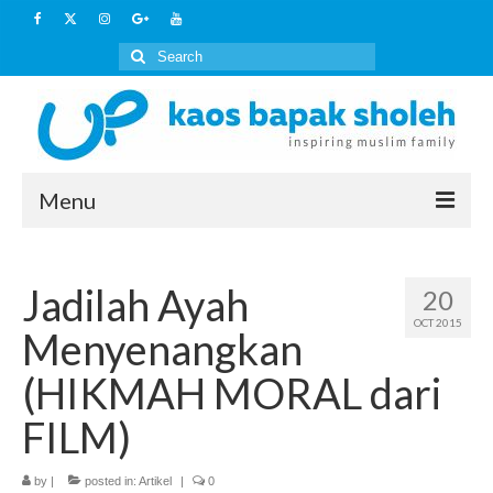
Search
for:
Menu
Home
Jadilah Ayah
20
Artikel
OCT 2015
Menyenangkan
Kaos Islami
(HIKMAH MORAL dari
HOW TO BUY
FILM)
Layanan Lain
by
|
posted in:
Artikel
|
0
Outbound Keluarga Muslim