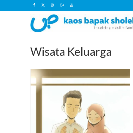
Wisata Keluarga