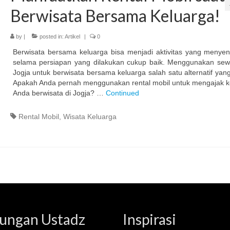
Berwisata Bersama Keluarga!
by
|
posted in:
Artikel
|
0
Berwisata bersama keluarga bisa menjadi aktivitas yang menye
selama persiapan yang dilakukan cukup baik. Menggunakan sew
Jogja untuk berwisata bersama keluarga salah satu alternatif yan
Apakah Anda pernah menggunakan rental mobil untuk mengajak k
Anda berwisata di Jogja? …
Continued
Rental Mobil
,
Wisata Keluarga
ungan Ustadz
Inspirasi