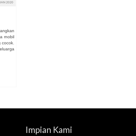
JAN 2020
nangkan
a mobil
g cocok.
eluarga
Impian Kami