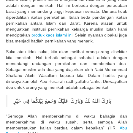
Publikasi Dakwah Gratis
adalah dengan menikah. Hal ini berbeda dengan peradaban
barat yang memandang tinggi kepuasan semata. Dimana tidak
Kajian Gratis di Jogja
diperdulikan ikatan pernikahan. Itulah beda pandangan ikatan
pernikahan antara Islam dan Barat. Karena alasan untuk
FAQ
menguatkan institusi pernikahan keluarga muslim itulah kami
menciptakan
produk kaos islami ini.
Selain nyaman dipakai juga
Contact
bisa menjadi hadiah pernikahan yang menarik.
Suka atau tidak suka, kita akan melihat orang-orang disekitar
About
kita menikah. Hal terbaik sebagai sahabat adalah dengan
mendatangi undangan pernikahan dan memberikan doa.
Sebagai muslim ada doa yang diajarkan oleh Nabi Muhammad
Shallahu Alaihi Wasallam kepada kita. Dalam hadits yang
diriwayatkan oleh Abu Hurairah radhiyallahu ‘anhu. Diriwayatkan
doa untuk orang yang menikah adalah sebagai berikut,
بَارَكَ اللهُ لَكَ وَبَارَكَ عَلَيْكَ وَجَمَعَ بَيْنَكُمَا فِي خَيْرٍ
“Semoga Allah memberkahimu di waktu bahagia dan
memberkahimu di waktu susah, serta semoga Allah
mempersatukan kalian berdua dalam kebaikan” (HR.
Abu