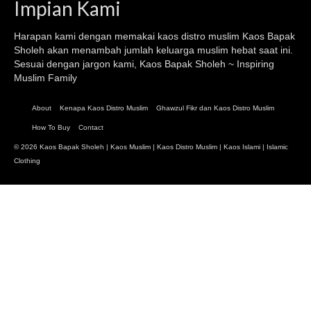
Impian Kami
Harapan kami dengan memakai kaos distro muslim
Kaos Bapak
Sholeh
akan menambah jumlah keluarga muslim hebat saat ini.
Sesuai dengan jargon kami, Kaos Bapak Sholeh ~ Inspiring
Muslim Family
About
Kenapa Kaos Distro Muslim
Ghawzul Fikr dan Kaos Distro Muslim
How To Buy
Contact
© 2026 Kaos Bapak Sholeh |
Kaos Muslim
|
Kaos Distro Muslim
|
Kaos Islami
| Islamic
Clothing