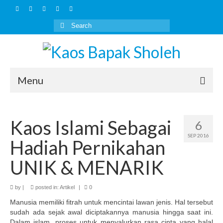
Search
for:
Menu
Home
Kaos Islami Sebagai
6
Artikel
SEP 2016
Hadiah Pernikahan
Kaos Islami
UNIK & MENARIK
HOW TO BUY
by
Layanan Lain
|
posted in:
Artikel
|
0
Manusia memiliki fitrah untuk mencintai lawan jenis. Hal tersebut
Outbound Keluarga Muslim
sudah ada sejak awal diciptakannya manusia hingga saat ini.
Dalam islam, proses untuk menyalurkan rasa cinta yang halal