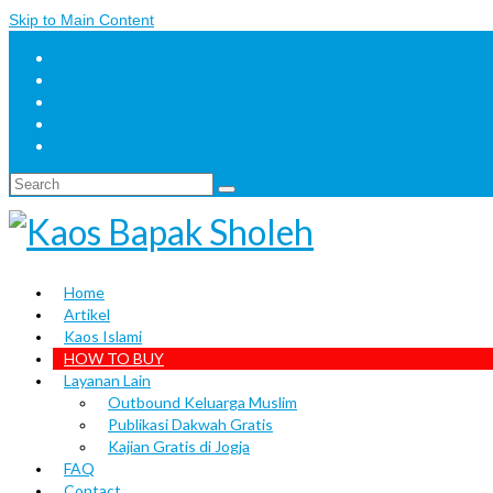
Skip to Main Content
Search
for:
Home
Artikel
Kaos Islami
HOW TO BUY
Layanan Lain
Outbound Keluarga Muslim
Publikasi Dakwah Gratis
Kajian Gratis di Jogja
FAQ
Contact