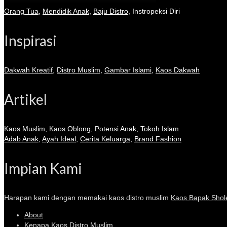
Orang Tua
,
Mendidik Anak
,
Baju Distro
,
Instropeksi Diri
Inspirasi
Dakwah Kreatif
,
Distro Muslim
,
Gambar Islami
,
Kaos Dakwah
Artikel
Kaos Muslim
,
Kaos Oblong
,
Potensi Anak
,
Tokoh Islam
Adab Anak
,
Ayah Ideal
,
Cerita Keluarga
,
Brand Fashion
Impian Kami
Harapan kami dengan memakai kaos distro muslim
Kaos Bapak Shol
About
Kenapa Kaos Distro Muslim