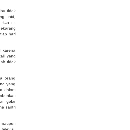
bu tidak
ng haid,
Hari ini,
 sekarang
iap hari
an karena
ali yang
ah tidak
ka orang
ang yang
ya dalam
mberikan
an gelar
a santri
U maupun
elevisi,