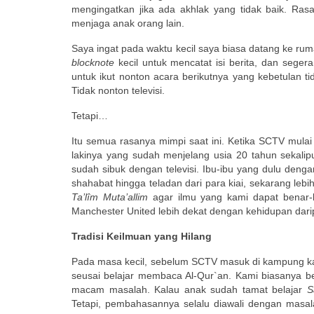
mengingatkan jika ada akhlak yang tidak baik. Rasa
menjaga anak orang lain.
Saya ingat pada waktu kecil saya biasa datang ke rum
blocknote
kecil untuk mencatat isi berita, dan seger
untuk ikut nonton acara berikutnya yang kebetulan tid
Tidak nonton televisi.
Tetapi…
Itu semua rasanya mimpi saat ini. Ketika SCTV mulai
lakinya yang sudah menjelang usia 20 tahun sekalipu
sudah sibuk dengan televisi. Ibu-ibu yang dulu deng
shahabat hingga teladan dari para kiai, sekarang lebi
Ta’lîm Muta’allim
agar ilmu yang kami dapat benar-b
Manchester United lebih dekat dengan kehidupan dar
Tradisi Keilmuan yang Hilang
Pada masa kecil, sebelum SCTV masuk di kampung ka
seusai belajar membaca Al-Qur`an. Kami biasanya b
macam masalah. Kalau anak sudah tamat belajar
S
Tetapi, pembahasannya selalu diawali dengan masa