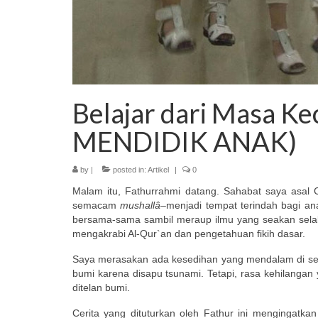
Belajar dari Masa 
MENDIDIK ANAK)
by
|
posted in:
Artikel
|
0
Malam itu, Fathurrahmi datang. Sahabat saya asal 
semacam
mushallâ–
menjadi tempat terindah bagi a
bersama-sama sambil meraup ilmu yang seakan selalu
mengakrabi Al-Qur`an dan pengetahuan fikih dasar.
Saya merasakan ada kesedihan yang mendalam di sel
bumi karena disapu tsunami. Tetapi, rasa kehilangan
ditelan bumi.
Cerita yang dituturkan oleh Fathur ini mengingatk