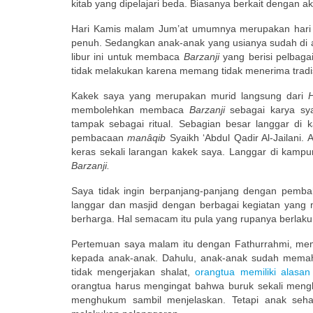
kitab yang dipelajari beda. Biasanya berkait dengan a
Hari Kamis malam Jum’at umumnya merupakan hari li
penuh. Sedangkan anak-anak yang usianya sudah di 
libur ini untuk membaca
Barzanji
yang berisi pelbagai
tidak melakukan karena memang tidak menerima tradisi
Kakek saya yang merupakan murid langsung dari
H
membolehkan membaca
Barzanji
sebagai karya sya
tampak sebagai ritual. Sebagian besar langgar di
pembacaan
manâqib
Syaikh ‘Abdul Qadir Al-Jailani. 
keras sekali larangan kakek saya. Langgar di kampu
Barzanji.
Saya tidak ingin berpanjang-panjang dengan pemba
langgar dan masjid dengan berbagai kegiatan yang
berharga. Hal semacam itu pula yang rupanya berlaku 
Pertemuan saya malam itu dengan Fathurrahmi, mem
kepada anak-anak. Dahulu, anak-anak sudah memaha
tidak mengerjakan shalat,
orangtua memiliki alasa
orangtua harus mengingat bahwa buruk sekali men
menghukum sambil menjelaskan. Tetapi anak seha