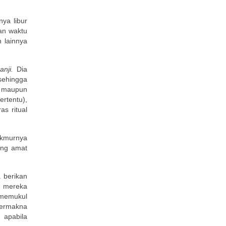
ya libur
an waktu
n lainnya
anji.
Dia
sehingga
i
maupun
rtentu),
s ritual
akmurnya
ang amat
 berikan
a mereka
 memukul
bermakna
 apabila