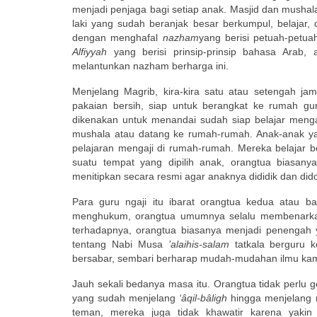
menjadi penjaga bagi setiap anak. Masjid dan musha
laki yang sudah beranjak besar berkumpul, belajar,
dengan menghafal
nazham
yang berisi petuah-petu
Alfiyyah
yang berisi prinsip-prinsip bahasa Arab,
melantunkan nazham berharga ini.
Menjelang Magrib, kira-kira satu atau setengah 
pakaian bersih, siap untuk berangkat ke rumah gur
dikenakan untuk menandai sudah siap belajar mengaj
mushala atau datang ke rumah-rumah. Anak-anak y
pelajaran mengaji di rumah-rumah. Mereka belajar 
suatu tempat yang dipilih anak, orangtua biasan
menitipkan secara resmi agar anaknya dididik dan did
Para guru ngaji itu ibarat orangtua kedua atau b
menghukum, orangtua umumnya selalu membenarkan 
terhadapnya, orangtua biasanya menjadi penengah 
tentang Nabi Musa
’alaihis-salam
tatkala berguru 
bersabar, sembari berharap mudah-mudahan ilmu kam
Jauh sekali bedanya masa itu. Orangtua tidak perlu gel
yang sudah menjelang
‘âqil-bâligh
hingga menjelang 
teman, mereka juga tidak khawatir karena yak