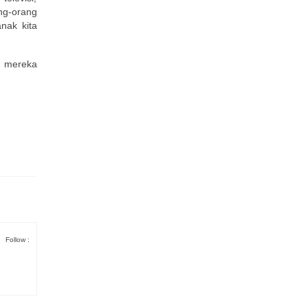
ng-orang
nak kita
t mereka
Follow :