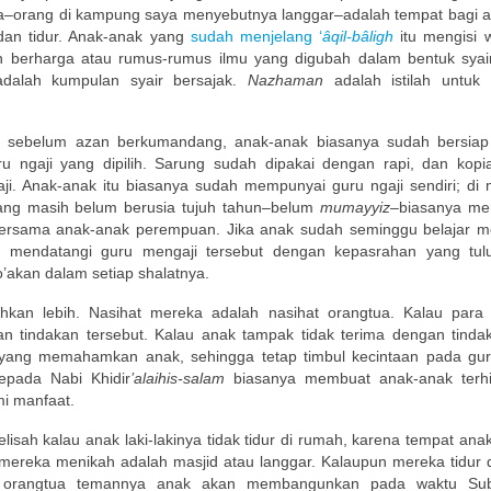
la–orang di kampung saya menyebutnya langgar–adalah tempat bagi an
 dan tidur. Anak-anak yang
sudah menjelang ‘
âqil-bâligh
itu mengisi 
ah berharga atau rumus-rumus ilmu yang digubah dalam bentuk syai
 adalah kumpulan syair bersajak.
Nazhaman
adalah istilah untuk 
jam sebelum azan berkumandang, anak-anak biasanya sudah bersia
u ngaji yang dipilih. Sarung sudah dipakai dengan rapi, dan kopi
i. Anak-anak itu biasanya sudah mempunyai guru ngaji sendiri; di 
ang masih belum berusia tujuh tahun–belum
mumayyiz–
biasanya me
bersama anak-anak perempuan. Jika anak sudah seminggu belajar me
ya mendatangi guru mengaji tersebut dengan kepasrahan yang tul
o’akan dalam setiap shalatnya.
ahkan lebih. Nasihat mereka adalah nasihat orangtua. Kalau para 
tindakan tersebut. Kalau anak tampak tidak terima dengan tinda
yang memahamkan anak, sehingga tetap timbul kecintaan pada gur
kepada Nabi Khidir
’alaihis-salam
biasanya membuat anak-anak terh
i manfaat.
isah kalau anak laki-lakinya tidak tidur di rumah, karena tempat anak 
mereka menikah adalah masjid atau langgar. Kalaupun mereka tidur 
in orangtua temannya anak akan membangunkan pada waktu Su