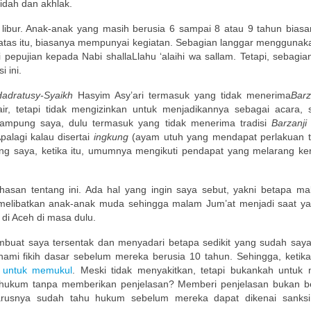
kidah dan akhlak.
bur. Anak-anak yang masih berusia 6 sampai 8 atau 9 tahun biasan
atas itu, biasanya mempunyai kegiatan. Sebagian langgar menggunak
 pepujian kepada Nabi shallaLlahu ‘alaihi wa sallam. Tetapi, sebagia
 ini.
adratusy-Syaikh
Hasyim Asy’ari termasuk yang tidak menerima
Barz
ir, tetapi tidak mengizinkan untuk menjadikannya sebagai acara, 
 kampung saya, dulu termasuk yang tidak menerima tradisi
Barzanj
Apalagi kalau disertai
ingkung
(ayam utuh yang mendapat perlakuan te
ng saya, ketika itu, umumnya mengikuti pendapat yang melarang kera
hasan tentang ini. Ada hal yang ingin saya sebut, yakni betapa m
 melibatkan anak-anak muda sehingga malam Jum’at menjadi saat y
di Aceh di masa dulu.
buat saya tersentak dan menyadari betapa sedikit yang sudah saya
mi fikih dasar sebelum mereka berusia 10 tahun. Sehingga, ketik
n untuk memukul
. Meski tidak menyakitkan, tetapi bukankah untuk
ghukum tanpa memberikan penjelasan? Memberi penjelasan bukan 
rusnya sudah tahu hukum sebelum mereka dapat dikenai sanksi