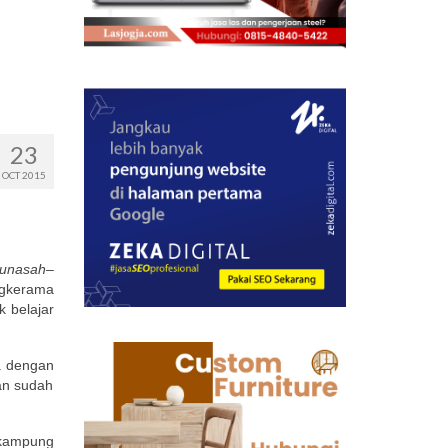
23
OCT 2015
unasah–
ngkerama
 belajar
a dengan
kan sudah
 kampung