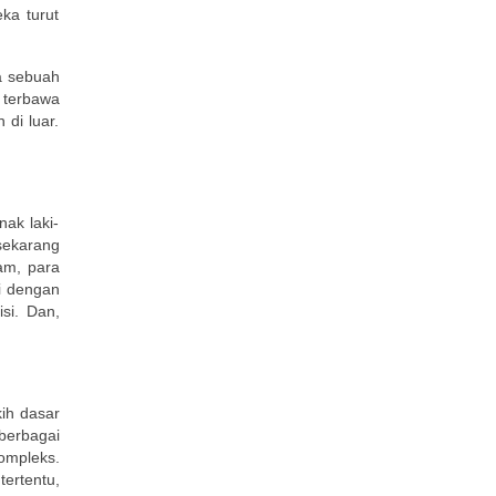
ka turut
wa sebuah
a terbawa
 di luar.
ak laki-
sekarang
lam, para
mi dengan
si. Dan,
kih dasar
berbagai
kompleks.
ertentu,