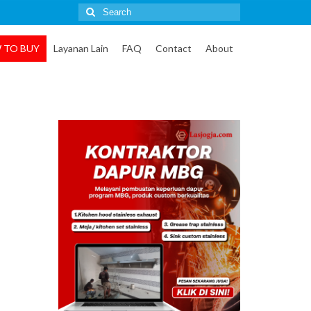
Search
for:
 TO BUY
Layanan Lain
FAQ
Contact
About