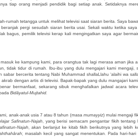
nya tiap orang menjadi pendidik bagi setiap anak. Setidaknya mere
ah-rumah tetangga untuk melihat televisi saat siaran berita. Saya ba
a beranjak pergi sesudah siaran berita usai. Sekali waktu ketika say
ak bagus, pemilik televisi kerap kali mengingatkan saya agar bermain
 masuk ke kampung kami, para orangtua tak lagi merasa aman jika an
n, tidak tidur di rumah. Ibu-ibu yang dulu mengajari kami mengaji, 
an sabar bercerita tentang Nabi Muhammad shallaLlahu ‘alaihi wa sal
h akrab dengan artis di televisi. Bapak-bapak yang dulu mangajari ka
enar bermanfaat, sekarang sibuk menghafalkan jadwal acara televi
ipada
Bidâyatul-Mujtahid.
mi, anak-anak usia 7 atau 8 tahun (masa
mumayyiz
) mulai mengaji fi
elajar
Safinatun-Najah
, yang berisi semacam pengantar fikih tentang 
afinatun-Najah
, akan berlanjut ke kitab fikih berikutnya yang lebih 
lah
thahârah
; masalah kecil yang sangat menentukan. Pada hari-hari t