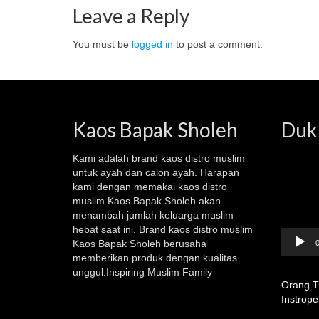
Leave a Reply
You must be
logged in
to post a comment.
Kaos Bapak Sholeh
Duk
Video
Kami adalah brand kaos
distro muslim
Player
untuk ayah dan calon ayah. Harapan
kami dengan memakai kaos
distro
muslim
Kaos Bapak Sholeh akan
menambah jumlah keluarga muslim
hebat saat ini. Brand kaos distro muslim
Kaos Bapak Sholeh berusaha
0
memberikan produk dengan kualitas
unggul.Inspiring Muslim Family
Orang T
Instropek