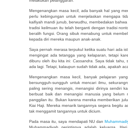
melakukan pelanggaran.
Mengenangkan masa kecil, ada banyak hal yang mengus
perlu kebingungan untuk menjelaskan mengapa tida
kaifiyah mandi junub, berwudhu, membedakan bahwa bers
tradisi keilmuan itu telah berganti dengan tradisi n
beralih fungsi. Orang sibuk menabung untuk membeli 
kepada diri mereka maupun anak-anak.
Saya pernah merasa terpukul ketika suatu hari ada ist
mengingat ada tetangga yang kelaparan, tetapi kare
diburu oleh ibu kita ini:
Cassandra.
Saya tidak tahu,
ada lagi. Tetapi, kalaupun sudah tidak ada, apakah aca
Mengenangkan masa kecil, banyak pelajaran yang
bersungguh-sungguh untuk mencari ilmu, sekurang
paling sering menangis, menangisi dirinya sendiri
berbuat baik dan menangisi manusia yang belum 
panggilan itu. Bukan karena mereka memberikan juluk
Kiai Haji. Mereka menarik tangannya segera begitu
tak menggamit tangannya untuk dicium.
Pada masa itu, saya mendapati NU dan
Muhammadi
Muhammadiyah perintisnya adalah keluarga. Hari i