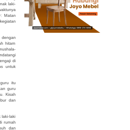
ak laki-
waktunya
r: Matan
kegiatan
p dengan
ah hitam
mushala-
ndatangi
ngaji di
us untuk
guru itu
kan guru
u. Kisah
ibur dan
laki-laki
di rumah
buh dan