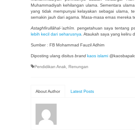
Muhammadiyah kehilangan ulama. Sementara ulama NU
yang tidak mempunyai kelayakan sebagai ulama, te
semakin jauh dari agama. Masa-masa emas mereka terl
Astaghfirullâhal-‘azhîm.
pengetahuan saya tentang ps
lebih kecil dari seharusnya
. Ataukah saya yang keliru 
Sumber : FB Mohammad Fauzil Adhim
Diposting ulang disitus
brand
kaos islami
@kaosbapaks
Pendidikan Anak
,
Renungan
About Author
Latest Posts