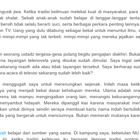
ik jiwa. Ketika tradisi keilmuan melekat kuat di masyarakat, para i
k shalat. Sebab anak-anak sudah belajar di langgar-langgar tenta
ih tidak selalu berarti suci, serta berbagai perkara penting lainnya. 
onton TV. Uang yang dulu ditabung sebagai bekal untuk menuntut ilmu,
mimpi-mimpi yang tak terbeli; mimpi-mimpi yang mereka jejalkan set
ri seorang ustadz tergesa-gesa pulang begitu pengajian diakhiri. Buk
na tayangan telenovela yang disukai sudah dimulai. Saya ingat sek
 sekarang masih ada atau tidak tayangan tersebut. Saya berharap sud
ra-acara di televisi sekarang sudah lebih baik?
 menggugah saya untuk merenungkan sejenak. Inilah masa keti
nya yang menjadi bekal dasar kehidupan mereka. Ulama adalah or
 karena tak mampu mengingatkan orang lain, menangisi kekurangann
menyambut hidayah. Mereka dipanggil kiai karena masyarakat me
an untuk dirinya sendiri seraya membuat kartu nama indah bertulisk
 ada yang bergerak untuk menciumnya. Bukan memerah mukanya karen
yah
belajar dari sumber yang sama. Di kampung saya, kebetulan N
ni, ketika tradisi keilmuan itu berganti dengan tradisi nonton t