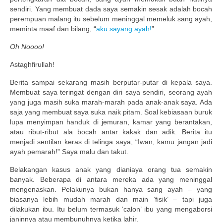
Publikasi Dakwah Gratis
sendiri. Yang membuat dada saya semakin sesak adalah bocah
perempuan malang itu sebelum meninggal memeluk sang ayah,
Kajian Gratis di Jogja
meminta maaf dan bilang, “
aku sayang ayah!
”
Oh Noooo!
FAQ
Astaghfirullah!
Contact
Berita sampai sekarang masih berputar-putar di kepala saya.
About
Membuat saya teringat dengan diri saya sendiri, seorang ayah
yang juga masih suka marah-marah pada anak-anak saya. Ada
saja yang membuat saya suka naik pitam. Soal kebiasaan buruk
lupa menyimpan handuk di jemuran, kamar yang berantakan,
atau ribut-ribut ala bocah antar kakak dan adik. Berita itu
menjadi sentilan keras di telinga saya; “Iwan, kamu jangan jadi
ayah pemarah!” Saya malu dan takut.
Belakangan kasus anak yang dianiaya orang tua semakin
banyak. Beberapa di antara mereka ada yang meninggal
mengenaskan. Pelakunya bukan hanya sang ayah – yang
biasanya lebih mudah marah dan main ‘fisik’ – tapi juga
dilakukan ibu. Itu belum termasuk ‘calon’ ibu yang mengaborsi
janinnya atau membunuhnya ketika lahir.