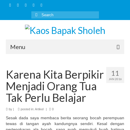
Search
for:
Menu
Home
Karena Kita Berpikir
11
Artikel
JAN 2016
Menjadi Orang Tua
Kaos Islami
Tak Perlu Belajar
HOW TO BUY
by
Layanan Lain
|
posted in:
Artikel
|
0
Sesak dada saya membaca berita seorang bocah perempuan
Outbound Keluarga Muslim
tewas di tangan ayah kandungnya sendiri. Kesal dengan
pertengkaran ala bocah, sang ayah memukuli buah hatinya