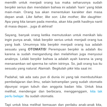
memilih untuk menjadi orang tua maka seharusnya sudah
berpikir serius dan mendalam bahwa ini adalah ‘karir’ yang tidak
main-main. Orang tua akan menentukan karakter dan masa
depan anak.
Like father, like son. Like mother, like daughter
.
Apa yang kita tanam pada mereka, akan kita petik hasilnya nanti
di masa depan…juga di akhirat!
Sayang, banyak orang ketika memutuskan untuk menikah lalu
ingin punya anak, tidak berpikir serius untuk menjadi orang tua
yang baik. Umumnya kita berpikir menjadi orang tua adalah
sesuatu yang
OTOMATIS
! Perempuan berpikir ia adalah ibu
karena ia sudah mengandung dan melahirkan juga menyusui
anaknya. Lelaki berpikir bahwa ia adalah ayah karena ia yang
menanamkan sel sperma ke rahim istrinya. So, jadi orang tua itu
sesuatu yang natural. Alamiah. Begitulah pikir kita saat ini.
Padahal, tak ada satu pun di dunia ini yang tak membutuhkan
pembelajaran dan ilmu, selain ketrampilan yang sudah otomatis
dipunyai organ tubuh dan anggota badan kita. Untuk bisa
melihat, mendengar dan berbicara, menggenggam,
kita tak
perlu belajar.
Itu sudah otomatis.
Tapi untuk bisa melihat kemauan dan perilaku anak-anak kita,