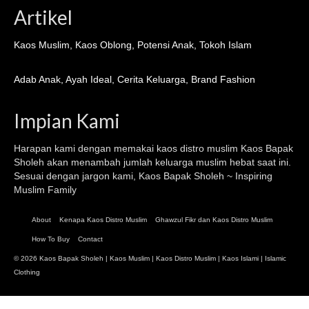
Artikel
Kaos Muslim
,
Kaos Oblong
,
Potensi Anak
,
Tokoh Islam
Adab Anak
,
Ayah Ideal
,
Cerita Keluarga
,
Brand Fashion
Impian Kami
Harapan kami dengan memakai kaos distro muslim
Kaos Bapak
Sholeh
akan menambah jumlah keluarga muslim hebat saat ini.
Sesuai dengan jargon kami, Kaos Bapak Sholeh ~ Inspiring
Muslim Family
About
Kenapa Kaos Distro Muslim
Ghawzul Fikr dan Kaos Distro Muslim
How To Buy
Contact
© 2026 Kaos Bapak Sholeh |
Kaos Muslim
|
Kaos Distro Muslim
|
Kaos Islami
| Islamic
Clothing