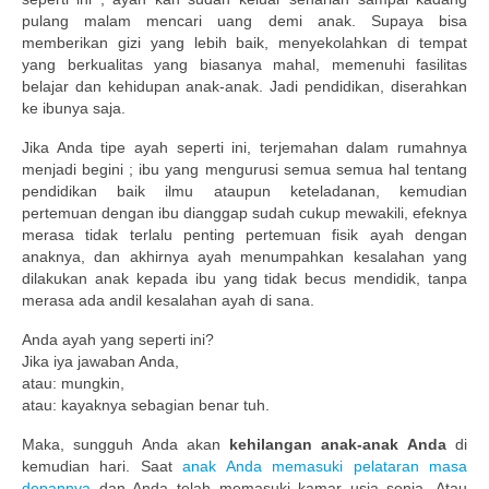
pulang malam mencari uang demi anak. Supaya bisa
Publikasi Dakwah Gratis
memberikan gizi yang lebih baik, menyekolahkan di tempat
yang berkualitas yang biasanya mahal, memenuhi fasilitas
Kajian Gratis di Jogja
belajar dan kehidupan anak-anak. Jadi pendidikan, diserahkan
ke ibunya saja.
FAQ
Jika Anda tipe ayah seperti ini, terjemahan dalam rumahnya
menjadi begini ; ibu yang mengurusi semua semua hal tentang
Contact
pendidikan baik ilmu ataupun keteladanan, kemudian
pertemuan dengan ibu dianggap sudah cukup mewakili, efeknya
About
merasa tidak terlalu penting pertemuan fisik ayah dengan
anaknya, dan akhirnya ayah menumpahkan kesalahan yang
dilakukan anak kepada ibu yang tidak becus mendidik, tanpa
merasa ada andil kesalahan ayah di sana.
Anda ayah yang seperti ini?
Jika iya jawaban Anda,
atau: mungkin,
atau: kayaknya sebagian benar tuh.
Maka, sungguh Anda akan
kehilangan anak-anak Anda
di
kemudian hari. Saat
anak Anda memasuki pelataran masa
depannya
dan Anda telah memasuki kamar usia senja. Atau