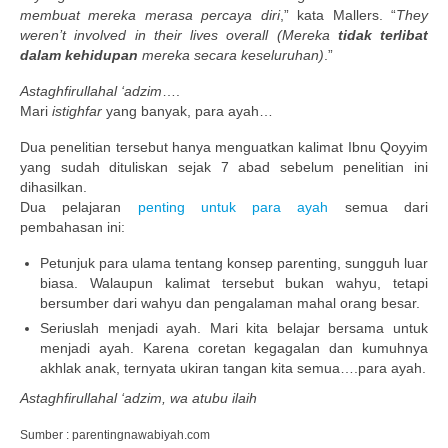
membuat mereka merasa percaya diri
,” kata Mallers. “
They
weren’t involved in their lives overall (Mereka
tidak terlibat
dalam kehidupan
mereka secara keseluruhan)
.”
Astaghfirullahal ‘adzim
….
Mari
istighfar
yang banyak, para ayah…
Dua penelitian tersebut hanya menguatkan kalimat Ibnu Qoyyim
yang sudah dituliskan sejak 7 abad sebelum penelitian ini
dihasilkan.
Dua pelajaran
penting untuk para ayah
semua dari
pembahasan ini:
Petunjuk para ulama tentang konsep parenting, sungguh luar
biasa. Walaupun kalimat tersebut bukan wahyu, tetapi
bersumber dari wahyu dan pengalaman mahal orang besar.
Seriuslah menjadi ayah. Mari kita belajar bersama untuk
menjadi ayah. Karena coretan kegagalan dan kumuhnya
akhlak anak, ternyata ukiran tangan kita semua….para ayah.
Astaghfirullahal ‘adzim, wa atubu ilaih
Sumber : parentingnawabiyah.com