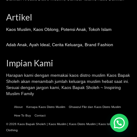
Artikel
Kaos Muslim
,
Kaos Oblong
,
Potensi Anak
,
Tokoh Islam
Adab Anak
,
Ayah Ideal
,
Cerita Keluarga
,
Brand Fashion
Impian Kami
Harapan kami dengan memakai kaos distro muslim
Kaos Bapak
Sholeh
akan menambah jumlah keluarga muslim hebat saat ini.
Sesuai dengan jargon kami, Kaos Bapak Sholeh ~ Inspiring
Muslim Family
About
Kenapa Kaos Distro Muslim
Ghawzul Fikr dan Kaos Distro Muslim
How To Buy
Contact
© 2026 Kaos Bapak Sholeh |
Kaos Muslim
|
Kaos Distro Muslim
|
Kaos Islami
| Islamic
Clothing