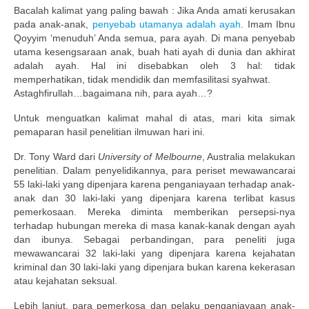
Bacalah kalimat yang paling bawah : Jika Anda amati kerusakan
pada anak-anak,
penyebab utamanya adalah ayah
. Imam Ibnu
Qoyyim ‘menuduh’ Anda semua, para ayah. Di mana penyebab
utama kesengsaraan anak, buah hati ayah di dunia dan akhirat
adalah ayah. Hal ini disebabkan oleh 3 hal: tidak
memperhatikan, tidak mendidik dan memfasilitasi syahwat.
Astaghfirullah…bagaimana nih, para ayah…?
Untuk menguatkan kalimat mahal di atas, mari kita simak
pemaparan hasil penelitian ilmuwan hari ini.
Dr. Tony Ward dari
University of Melbourne
, Australia melakukan
penelitian. Dalam penyelidikannya, para periset mewawancarai
55 laki-laki yang dipenjara karena penganiayaan terhadap anak-
anak dan 30 laki-laki yang dipenjara karena terlibat kasus
pemerkosaan. Mereka diminta memberikan persepsi-nya
terhadap hubungan mereka di masa kanak-kanak dengan ayah
dan ibunya. Sebagai perbandingan, para peneliti juga
mewawancarai 32 laki-laki yang dipenjara karena kejahatan
kriminal dan 30 laki-laki yang dipenjara bukan karena kekerasan
atau kejahatan seksual.
Lebih lanjut, para pemerkosa dan pelaku penganiayaan anak-