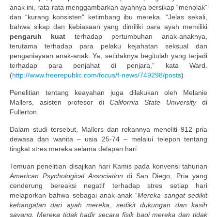
anak ini, rata-rata menggambarkan ayahnya bersikap “menolak”
dan “kurang konsisten” ketimbang ibu mereka. “Jelas sekali,
bahwa sikap dan kebiasaan yang dimiliki para ayah memiliki
pengaruh kuat
terhadap pertumbuhan anak-anaknya,
terutama terhadap para pelaku kejahatan seksual dan
penganiayaan anak-anak. Ya, setidaknya begitulah yang terjadi
terhadap para penjahat di penjara,” kata Ward.
(
http://www.freerepublic.com/focus/f-news/749298/posts
)
Penelitian tentang keayahan juga dilakukan oleh Melanie
Mallers, asisten profesor di
California State University
di
Fullerton.
Dalam studi tersebut, Mallers dan rekannya meneliti 912 pria
dewasa dan wanita – usia 25-74 – melalui telepon tentang
tingkat stres mereka selama delapan hari
Temuan penelitian disajikan hari Kamis pada konvensi tahunan
American Psychological Association
di San Diego, Pria yang
cenderung bereaksi negatif terhadap stres setiap hari
melaporkan bahwa sebagai anak-anak “
Mereka sangat sedikit
kehangatan dari ayah mereka, sedikit dukungan dan kasih
sayang. Mereka tidak hadir secara fisik bagi mereka dan tidak