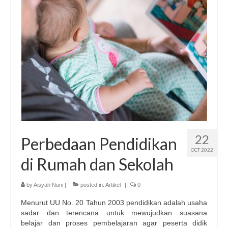
Publikasi Dakwah Gratis
Kajian Gratis di Jogja
FAQ
Contact
About
22
Perbedaan Pendidikan
OCT 2022
di Rumah dan Sekolah
by
Aisyah Nuni
|
posted in:
Artikel
|
0
Menurut UU No. 20 Tahun 2003 pendidikan adalah usaha
sadar dan terencana untuk mewujudkan suasana
belajar dan proses pembelajaran agar peserta didik