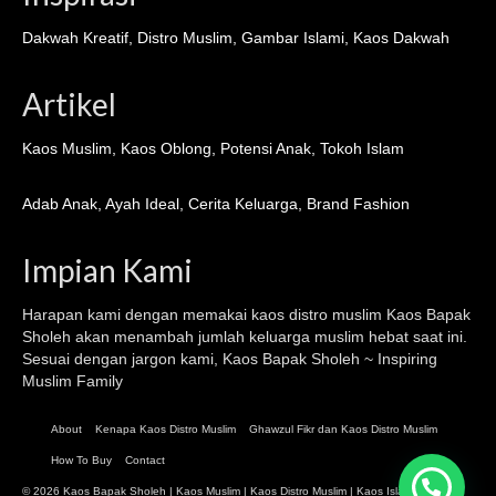
Dakwah Kreatif
,
Distro Muslim
,
Gambar Islami
,
Kaos Dakwah
Artikel
Kaos Muslim
,
Kaos Oblong
,
Potensi Anak
,
Tokoh Islam
Adab Anak
,
Ayah Ideal
,
Cerita Keluarga
,
Brand Fashion
Impian Kami
Harapan kami dengan memakai kaos distro muslim
Kaos Bapak
Sholeh
akan menambah jumlah keluarga muslim hebat saat ini.
Sesuai dengan jargon kami, Kaos Bapak Sholeh ~ Inspiring
Muslim Family
About
Kenapa Kaos Distro Muslim
Ghawzul Fikr dan Kaos Distro Muslim
How To Buy
Contact
© 2026 Kaos Bapak Sholeh |
Kaos Muslim
|
Kaos Distro Muslim
|
Kaos Islami
| Islamic