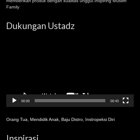
memberikan produk dengan kualitas unggul.Inspiring Muslim
Family
Dukungan Ustadz
Video
Player
00:00
00:43
Orang Tua
,
Mendidik Anak
,
Baju Distro
,
Instropeksi Diri
Inspirasi