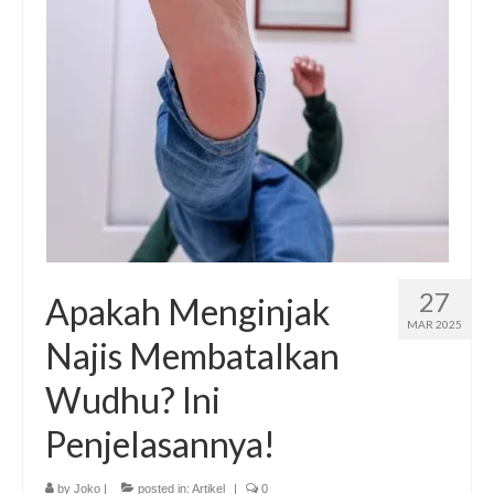
Publikasi Dakwah Gratis
Kajian Gratis di Jogja
FAQ
Contact
About
27
Apakah Menginjak
MAR 2025
Najis Membatalkan
Wudhu? Ini
Penjelasannya!
by
Joko
|
posted in:
Artikel
|
0