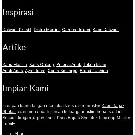
Inspirasi
Dakwah Kreatif
,
Distro Muslim
,
Gambar Islami
,
Kaos Dakwah
Artikel
Kaos Muslim
,
Kaos Oblong
,
Potensi Anak
,
Tokoh Islam
Adab Anak
,
Ayah Ideal
,
Cerita Keluarga
,
Brand Fashion
Impian Kami
Harapan kami dengan memakai kaos distro muslim
Kaos Bapak
Sholeh
akan menambah jumlah keluarga muslim hebat saat ini.
Sesuai dengan jargon kami, Kaos Bapak Sholeh ~ Inspiring Muslim
Family
About