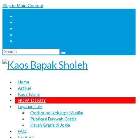
Skip to Main Content
Search
for:
Home
Artikel
Kaos Islami
HOW TO BUY
Layanan Lain
Outbound Keluarga Muslim
Publikasi Dakwah Gratis
Kajian Gratis di Jogja
FAQ
Contact