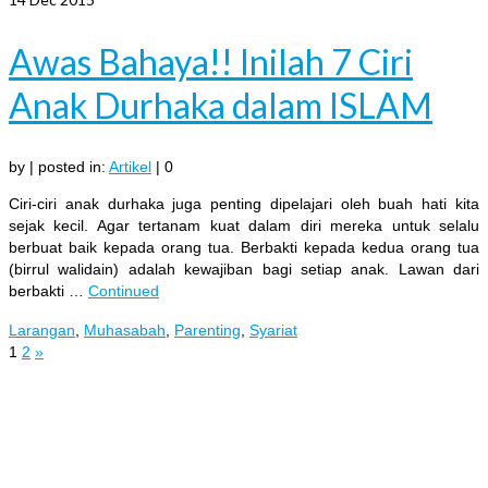
Awas Bahaya!! Inilah 7 Ciri
Anak Durhaka dalam ISLAM
by
|
posted in:
Artikel
|
0
Ciri-ciri anak durhaka juga penting dipelajari oleh buah hati kita
sejak kecil. Agar tertanam kuat dalam diri mereka untuk selalu
berbuat baik kepada orang tua. Berbakti kepada kedua orang tua
(birrul walidain) adalah kewajiban bagi setiap anak. Lawan dari
berbakti …
Continued
Larangan
,
Muhasabah
,
Parenting
,
Syariat
Posts
1
2
»
pagination