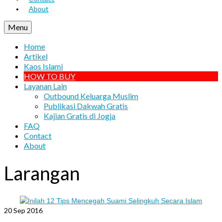
About
Menu
Home
Artikel
Kaos Islami
HOW TO BUY
Layanan Lain
Outbound Keluarga Muslim
Publikasi Dakwah Gratis
Kajian Gratis di Jogja
FAQ
Contact
About
Larangan
20
Sep 2016