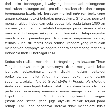
dari seks bertanggung-jawabyang berorientasi kelonggaran
melakukan hubungan seks pra-nikah asalkan siap dan mampu
bertanggung-jawab, lalu bergeser menjadi
safe sex
(seks yang
aman) sebagai reaksi terhadap merebaknya STD alias penyakit
menular akibat hubungan seks bebas, lalu pada tahun 1980-an
wacana yang menguat adalah kampanye pro-
abstinence
alias
mencegah hubungan seks pra dan di luar nikah. Tetapi ini justru
mendapatkan penentangan dari warga negaranya sendiri,
termasuk industri terkait seks semisal kondom yang kemudian
melebarkan sayapnya ke negara-negara berkembang termasuk
Indonesia melalui berbagai LSM.
Kedua,ada realitas menarik di berbagai negara kawasan Timur
Tengah bahwa remaja umumnya tidak mengalami krisis
identitas sebagaimana yang diyakini dalam psikologi
perkembangan. Jika Anda membaca buku, yang paling
sederhana adalah
The 50 Great Myths in Popular Psychology
,
Anda akan mendapati bahwa tidak mengalami krisis identitas
pada saat seseorang memasuki masa remaja bukan hanya
terjadi di Timur Tengah. Mereka tidak mengalami keguncangan
(
storm and stress
) yang juga diyakini mutlak terjadi pada
remaja. Lalu, apa sebabnya mereka tidak mengalami krisis