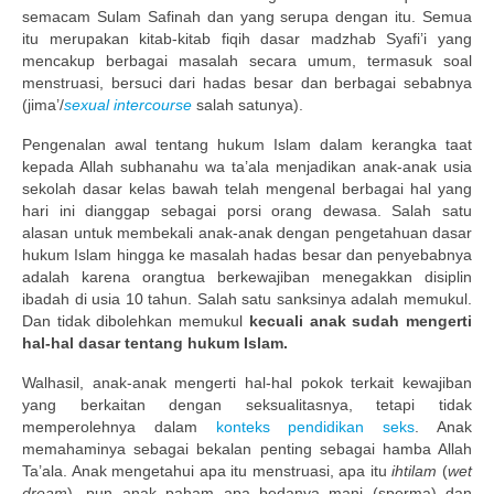
semacam Sulam Safinah dan yang serupa dengan itu. Semua
Publikasi Dakwah Gratis
itu merupakan kitab-kitab fiqih dasar madzhab Syafi’i yang
mencakup berbagai masalah secara umum, termasuk soal
Kajian Gratis di Jogja
menstruasi, bersuci dari hadas besar dan berbagai sebabnya
(jima’/
sexual intercourse
salah satunya).
FAQ
Pengenalan awal tentang hukum Islam dalam kerangka taat
kepada Allah subhanahu wa ta’ala menjadikan anak-anak usia
Contact
sekolah dasar kelas bawah telah mengenal berbagai hal yang
hari ini dianggap sebagai porsi orang dewasa. Salah satu
About
alasan untuk membekali anak-anak dengan pengetahuan dasar
hukum Islam hingga ke masalah hadas besar dan penyebabnya
adalah karena orangtua berkewajiban menegakkan disiplin
ibadah di usia 10 tahun. Salah satu sanksinya adalah memukul.
Dan tidak dibolehkan memukul
kecuali anak sudah mengerti
hal-hal dasar tentang hukum Islam.
Walhasil, anak-anak mengerti hal-hal pokok terkait kewajiban
yang berkaitan dengan seksualitasnya, tetapi tidak
memperolehnya dalam
konteks pendidikan seks
. Anak
memahaminya sebagai bekalan penting sebagai hamba Allah
Ta’ala. Anak mengetahui apa itu menstruasi, apa itu
ihtilam
(
wet
dream
), pun anak paham apa bedanya mani (sperma) dan