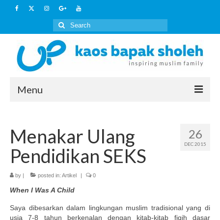
Search
for:
Menu
Home
Menakar Ulang
26
Artikel
DEC 2015
Pendidikan SEKS
Kaos Islami
HOW TO BUY
by
|
posted in:
Artikel
|
0
When I Was A Child
Layanan Lain
Saya dibesarkan dalam lingkungan muslim tradisional yang di
Outbound Keluarga Muslim
usia 7-8 tahun berkenalan dengan kitab-kitab fiqih dasar