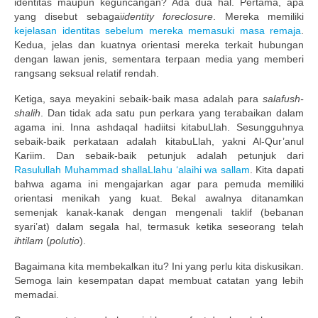
identitas maupun keguncangan? Ada dua hal. Pertama, apa
yang disebut sebagai
identity foreclosure
. Mereka memiliki
kejelasan identitas sebelum mereka memasuki masa remaja
.
Kedua, jelas dan kuatnya orientasi mereka terkait hubungan
dengan lawan jenis, sementara terpaan media yang memberi
rangsang seksual relatif rendah.
Ketiga, saya meyakini sebaik-baik masa adalah para
salafush-
shalih
. Dan tidak ada satu pun perkara yang terabaikan dalam
agama ini. Inna ashdaqal hadiitsi kitabuLlah. Sesungguhnya
sebaik-baik perkataan adalah kitabuLlah, yakni Al-Qur’anul
Kariim. Dan sebaik-baik petunjuk adalah petunjuk dari
Rasulullah Muhammad shallaLlahu ‘alaihi wa sallam
. Kita dapati
bahwa agama ini mengajarkan agar para pemuda memiliki
orientasi menikah yang kuat. Bekal awalnya ditanamkan
semenjak kanak-kanak dengan mengenali taklif (bebanan
syari’at) dalam segala hal, termasuk ketika seseorang telah
ihtilam
(
polutio
).
Bagaimana kita membekalkan itu? Ini yang perlu kita diskusikan.
Semoga lain kesempatan dapat membuat catatan yang lebih
memadai.