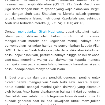
Publikasi Dakwah Gratis
hasanah yang wajib diteladani (QS 33: 21). Sirah Rasul saw.
juga sarat dengan hukum syariah yang wajib diamalkan. Begitu
Kajian Gratis di Jogja
pun dengan sirah para Shahabat ra. Mereka adalah generasi
terbaik, membela Islam, melindungi Rasulullah saw. sehingga
FAQ
Allah ridla terhadap mereka (QS 7: 74; 9: 100; 48: 18).
Dengan
mengajarkan Sirah Nabi saw
., dapat diketahui risalah
Contact
Islam yang dibawa oleh beliau untuk umat manusia,
mengeluarkan mereka dari kegelapan menuju cahaya, dari
About
penyembahan terhadap hamba ke penyembahan kepada Allah
SWT.
1
Dengan Sirah Nabi saw. pula dapat diketahui kehidupan
beliau sejak dilahirkan, pertumbuhannya hingga beliau dewasa;
saat-saat menerima wahyu dan dakwahnya kepada manusia
dan ajakannya pada agama Islam, termasuk konsekuensi yang
beliau hadapi dalam menyebarkan Islam.
2.
Bagi orangtua dan para pendidik generasi, penting untuk
dicatat bahwa mengajarkan Sirah Nabi saw. secara tasyrî’i,
harus diambil sebagai manhaj (jalan dakwah) yang ditempuh
oleh beliau. Anak harus dipahamkan bahwa inti dari pengutusan
Rasulullah saw. adalah untuk tegaknya Islam di muka bumi. Di
pundak generasi saat ini ada kewajiban untuk mewujudkan