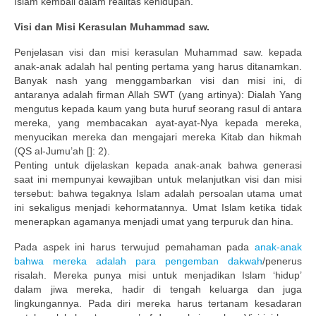
Islam kembali dalam realitas kehidupan.
Visi dan Misi Kerasulan Muhammad saw.
Penjelasan visi dan misi kerasulan Muhammad saw. kepada
anak-anak adalah hal penting pertama yang harus ditanamkan.
Banyak nash yang menggambarkan visi dan misi ini, di
antaranya adalah firman Allah SWT (yang artinya): Dialah Yang
mengutus kepada kaum yang buta huruf seorang rasul di antara
mereka, yang membacakan ayat-ayat-Nya kepada mereka,
menyucikan mereka dan mengajari mereka Kitab dan hikmah
(QS al-Jumu’ah []: 2).
Penting untuk dijelaskan kepada anak-anak bahwa generasi
saat ini mempunyai kewajiban untuk melanjutkan visi dan misi
tersebut: bahwa tegaknya Islam adalah persoalan utama umat
ini sekaligus menjadi kehormatannya. Umat Islam ketika tidak
menerapkan agamanya menjadi umat yang terpuruk dan hina.
Pada aspek ini harus terwujud pemahaman pada
anak-anak
bahwa mereka adalah para pengemban dakwah
/penerus
risalah. Mereka punya misi untuk menjadikan Islam ‘hidup’
dalam jiwa mereka, hadir di tengah keluarga dan juga
lingkungannya. Pada diri mereka harus tertanam kesadaran