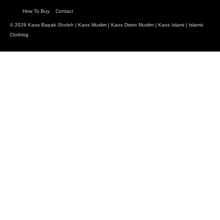
How To Buy
Contact
© 2026 Kaos Bapak Sholeh |
Kaos Muslim
|
Kaos Distro Muslim
|
Kaos Islami
| Islamic
Clothing