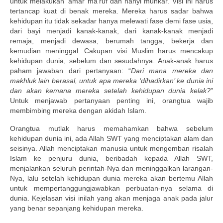
untuk melakukan ‘amar ma’ruf dan nahyi munkar. Visi ini harus
tertancap kuat di benak mereka. Mereka harus sadar bahwa
kehidupan itu tidak sekadar hanya melewati fase demi fase usia,
dari bayi menjadi kanak-kanak, dari kanak-kanak menjadi
remaja, menjadi dewasa, berumah tangga, bekerja dan
kemudian meninggal. Cakupan visi Muslim harus mencakup
kehidupan dunia, sebelum dan sesudahnya. Anak-anak harus
paham jawaban dari pertanyaan: “
Dari mana mereka dan
makhluk lain berasal, untuk apa mereka ‘dihadirkan’ ke dunia ini
dan akan kemana mereka setelah kehidupan dunia kelak?
”
Untuk menjawab pertanyaan penting ini, orangtua wajib
membimbing mereka dengan akidah Islam.
Orangtua mutlak harus memahamkan bahwa sebelum
kehidupan dunia ini, ada Allah SWT yang menciptakan alam dan
seisinya. Allah menciptakan manusia untuk mengemban risalah
Islam ke penjuru dunia, beribadah kepada Allah SWT,
menjalankan seluruh perintah-Nya dan meninggalkan larangan-
Nya, lalu setelah kehidupan dunia mereka akan bertemu Allah
untuk mempertanggungjawabkan perbuatan-nya selama di
dunia. Kejelasan visi inilah yang akan menjaga anak pada jalur
yang benar sepanjang kehidupan mereka.