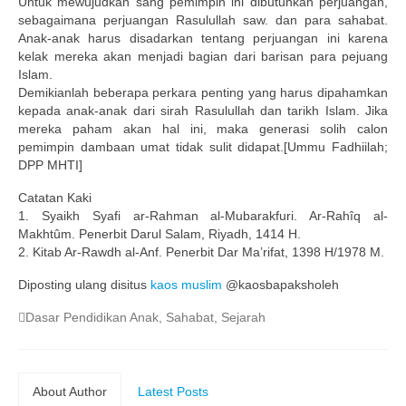
Untuk mewujudkan sang pemimpin ini dibutuhkan perjuangan,
sebagaimana perjuangan Rasulullah saw. dan para sahabat.
Anak-anak harus disadarkan tentang perjuangan ini karena
kelak mereka akan menjadi bagian dari barisan para pejuang
Islam.
Demikianlah beberapa perkara penting yang harus dipahamkan
kepada anak-anak dari sirah Rasulullah dan tarikh Islam. Jika
mereka paham akan hal ini, maka generasi solih calon
pemimpin dambaan umat tidak sulit didapat.[Ummu Fadhiilah;
DPP MHTI]
Catatan Kaki
1. Syaikh Syafi ar-Rahman al-Mubarakfuri. Ar-Rahîq al-
Makhtûm. Penerbit Darul Salam, Riyadh, 1414 H.
2. Kitab Ar-Rawdh al-Anf. Penerbit Dar Ma’rifat, 1398 H/1978 M.
Diposting ulang disitus
kaos muslim
@kaosbapaksholeh
Dasar Pendidikan Anak
,
Sahabat
,
Sejarah
About Author
Latest Posts