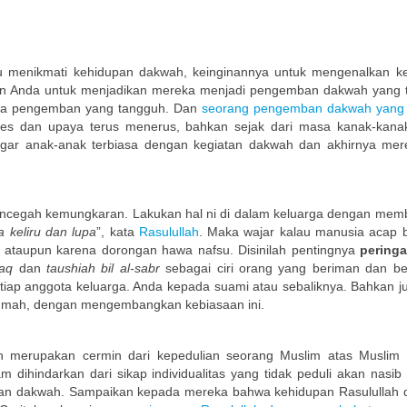
u menikmati kehidupan dakwah, keinginannya untuk mengenalkan k
an Anda untuk menjadikan mereka menjadi pengemban dakwah yang 
ra pengemban yang tangguh. Dan
seorang pengemban dakwah yang
oses dan upaya terus menerus, bahkan sejak dari masa kanak-kana
gar anak-anak terbiasa dengan kegiatan dakwah dan akhirnya mer
encegah kemungkaran. Lakukan hal ni di dalam keluarga dengan mem
 keliru dan lupa
”, kata
Rasulullah
. Maka wajar kalau manusia acap b
f ataupun karena dorongan hawa nafsu. Disinilah pentingnya
pering
haq
dan
taushiah bil al-sabr
sebagai ciri orang yang beriman dan be
iap anggota keluarga. Anda kepada suami atau sebaliknya. Bahkan j
rumah, dengan mengembangkan kebiasaan ini.
erupakan cermin dari kepedulian seorang Muslim atas Muslim l
ihindarkan dari sikap individualitas yang tidak peduli akan nasib
pan dakwah. Sampaikan kepada mereka bahwa kehidupan Rasulullah 