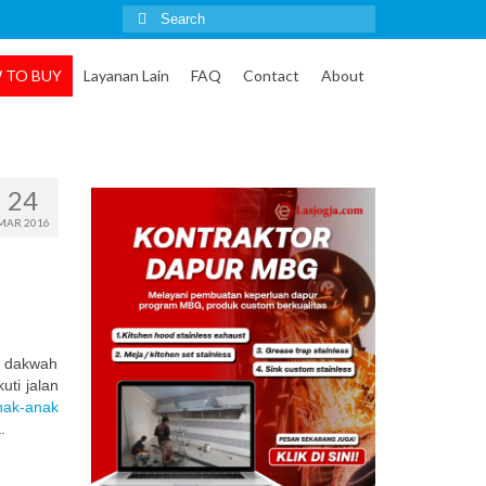
Search
for:
 TO BUY
Layanan Lain
FAQ
Contact
About
24
MAR 2016
n dakwah
uti jalan
nak-anak
.