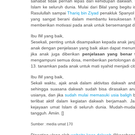
sahabat tidak pernah lepas dari kehidupan dakwah
Islam ke seluruh dunia. Mulai dari Bilal yang begi
Rasulullah sampai
Thariq bin Ziyad
penakluk Spanyol
yang sangat berani dalam membantu kesuksesan hijr
memberikan motivasi pada anak untuk bersemangat d
Ibu IM yang baik,
Sesekali, penting untuk disampaikan kepada anak janji
anak dengan penjelasan yang baik akan dapat menu
jika anak juga diberikan
penjelasan yang benar 
mengampuni semua dosa, memberikan pertolongan da
13. tanamkan pada anak untuk mati syahid menjadi cita
Ibu IM yang baik,
Sekali waktu, ajak anak dalam aktivitas dakwah an
sehingga suasana dakwah sudah bisa dirasakan ana
usianya, dan jika
sudah mulai memasuki usia baligh
b
terlibat aktif dalam kegiatan dakwah berjamaah. 
kejayaan umat Islam di seluruh dunia. Mudah-mu
tangguh. Amiin. []
Sumber : media umat 170