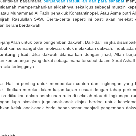
. Ceritakan bagaimana
perjuangan Rasulullah dan para sahabat
meny
tu istiqamah mempertahankan akidahnya sekaligus sebagai muazin kep
 atau Muhammad Al Fatih penakluk Konstantinopel. Atau Asma putri A
ah Rasulullah SAW. Cerita-cerita seperti ini pasti akan melekat 
an berani berdakwah.
-janji Allah untuk para pengemban dakwah. Dalil-dalil ini jika disampa
mbuhkan semangat dan motivasi untuk melakukan dakwah. Tidak ada 
tentang jihad
. Jika dakwah dilancarkan dengan jihad, Allah berja
n kemenangan yang dekat sebagaimana tersebut dalam Surat Ashaff 
-cita tertingginya.
da. Hal ini penting untuk memberikan contoh dan lingkungan yang k
k. Ikutkan mereka dalam kajian-kajian sesuai dengan tahap perk
isa diikutkan dalam pembinaan rutin di sekolah atau di lingkungan r
Jangan lupa biasakan juga anak-anak diajak berdoa untuk keselam
dahkan kelak anak-anak Anda benar-benar menjadi pengemban dak