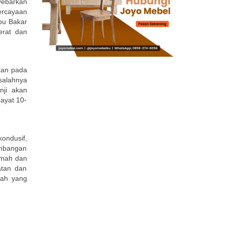
ebarkan
ercayaan
bu Bakar
erat dan
ikan pada
salahnya
nji akan
ayat 10-
ondusif,
embangan
umah dan
atan dan
wah yang