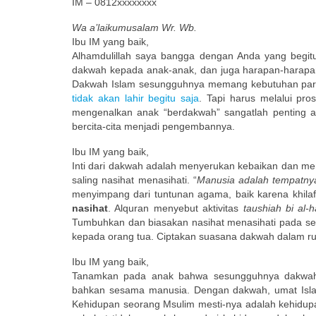
IM – 0812xxxxxxxx
Wa a’laikumusalam Wr. Wb.
Ibu IM yang baik,
Alhamdulillah saya bangga dengan Anda yang begit
dakwah kepada anak-anak, dan juga harapan-harap
Dakwah Islam sesungguhnya memang kebutuhan pa
tidak akan lahir begitu saja
. Tapi harus melalui pr
mengenalkan anak “berdakwah” sangatlah penting a
bercita-cita menjadi pengembannya.
Ibu IM yang baik,
Inti dari dakwah adalah menyerukan kebaikan dan m
saling nasihat menasihati. “
Manusia adalah tempatnya
menyimpang dari tuntunan agama, baik karena khila
nasihat
. Alquran menyebut aktivitas
taushiah bi al-
Tumbuhkan dan biasakan nasihat menasihati pada set
kepada orang tua. Ciptakan suasana dakwah dalam 
Ibu IM yang baik,
Tanamkan pada anak bahwa sesungguhnya dakwah m
bahkan sesama manusia. Dengan dakwah, umat Islam d
Kehidupan seorang Msulim mesti-nya adalah kehidu