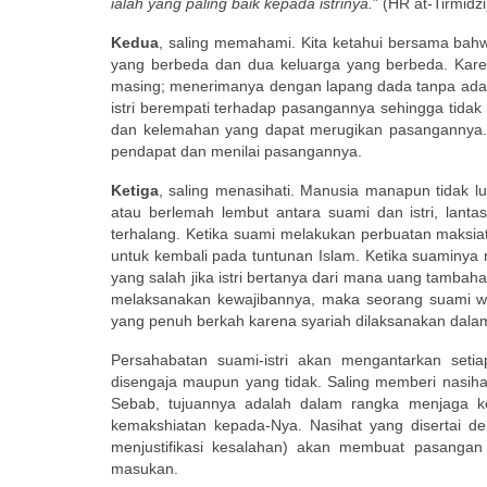
ialah yang paling baik kepada istrinya.
” (HR at-Tirmidzi
Kedua
, saling memahami. Kita ketahui bersama bah
yang berbeda dan dua keluarga yang berbeda. Karen
masing; menerimanya dengan lapang dada tanpa ada
istri berempati terhadap pasangannya sehingga tidak 
dan kelemahan yang dapat merugikan pasangannya. S
pendapat dan menilai pasangannya.
Ketiga
, saling menasihati. Manusia manapun tidak l
atau berlemah lembut antara suami dan istri, lantas
terhalang. Ketika suami melakukan perbuatan maksia
untuk kembali pada tuntunan Islam. Ketika suaminy
yang salah jika istri bertanya dari mana uang tambahan
melaksanakan kewajibannya, maka seorang suami waj
yang penuh berkah karena syariah dilaksanakan dala
Persahabatan suami-istri akan mengantarkan seti
disengaja maupun yang tidak. Saling memberi nasih
Sebab, tujuannya adalah dalam rangka menjaga k
kemakshiatan kepada-Nya. Nasihat yang disertai d
menjustifikasi kesalahan) akan membuat pasanga
masukan.