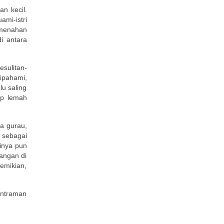
n kecil.
mi-istri
 menahan
i antara
sulitan-
dipahami,
lu saling
ap lemah
a gurau,
 sebagai
inya pun
nangan di
emikian,
entraman