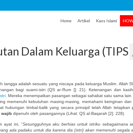
Home
Artikel
Kaos Islami
HOW
tan Dalam Keluarga (TIPS
 tangga adalah sesuatu yang niscaya pada keluarga Muslim. Allah S
angan bagi suami-istri (QS ar-Rum []: 21). Ketenangan dan kasi
tri
. Mereka menempatkan pasangan sebagai sahabat satu sama lain.
aling memenuhi kebutuhan masing-masing, memahami keinginan dan
t hubungan timbal-balik yang secara prinsipil telah Allah tetapkan 
g
wajib
dipenuhi oleh pasangannya (Lihat: QS al-Baqarah [2]: 228).
ayat ini, ”
Sesungguhnya aku berhias untuk istriku sebagaimana ia
ang ada padaku untuk dia karena dia (istri) akan memenuhi segala 