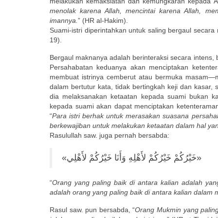
melakukan kemaksiatan dan kemungkaran kepada All
menolak karena Allah, mencintai karena Allah, me
imannya.
” (HR al-Hakim).
Suami-istri diperintahkan untuk saling bergaul secara
19).
Bergaul maknanya adalah berinteraksi secara intens
Persahabatan keduanya akan menciptakan ketente
membuat istrinya cemberut atau bermuka masam—me
dalam bertutur kata, tidak bertingkah keji dan kasar,
dia melaksanakan ketaatan kepada suami bukan kar
kepada suami akan dapat menciptakan ketenteraman 
“
Para istri berhak untuk merasakan suasana persah
berkewajiban untuk melakukan ketaatan dalam hal y
Rasulullah saw. juga pernah bersabda:
«خَيْرُكُمْ خَيْرُكُمْ لأَهْلِهِ وَأَنَا خَيْرُكُمْ لأَهْلِي»
“
Orang yang paling baik di antara kalian adalah ya
adalah orang yang paling baik di antara kalian dala
Rasul saw. pun bersabda, “
Orang Mukmin yang paling