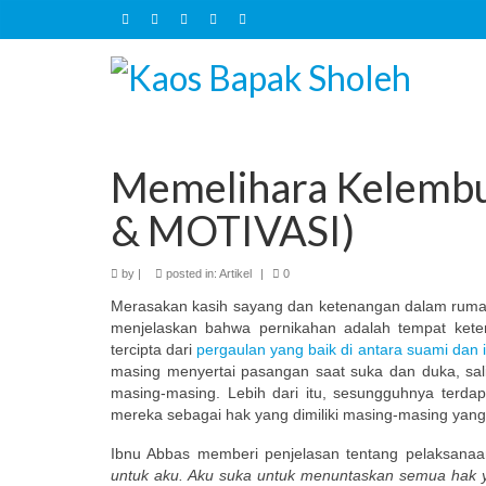
Memelihara Kelembu
& MOTIVASI)
by
|
posted in:
Artikel
|
0
Merasakan kasih sayang dan ketenangan dalam rumah
menjelaskan bahwa pernikahan adalah tempat keten
tercipta dari
pergaulan yang baik di antara suami dan is
masing menyertai pasangan saat suka dan duka, s
masing-masing. Lebih dari itu, sesungguhnya terdapa
mereka sebagai hak yang dimiliki masing-masing yan
Ibnu Abbas memberi penjelasan tentang pelaksanaan 
untuk aku. Aku suka untuk menuntaskan semua hak y