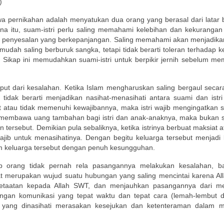
)
wa pernikahan adalah menyatukan dua orang yang berasal dari latar 
a itu, suam-istri perlu saling memahami kelebihan dan kekurangan
 penyesalan yang berkepanjangan. Saling memahami akan menjadika
mudah saling berburuk sangka, tetapi tidak berarti toleran terhadap 
ikap ini memudahkan suami-istri untuk berpikir jernih sebelum me
uput dari kesalahan. Ketika Islam mengharuskan saling bergaul secar
 tidak berarti menjadikan nasihat-menasihati antara suami dan istri
t atau tidak memenuhi kewajibannya, maka istri wajib mengingatkan 
a membawa uang tambahan bagi istri dan anak-anaknya, maka bukan s
 tersebut. Demikian pula sebaliknya, ketika istrinya berbuat maksiat a
ib untuk menasihatinya. Dengan begitu keluarga tersebut menjadi 
m keluarga tersebut dengan penuh kesungguhan.
ap orang tidak pernah rela pasangannya melakukan kesalahan, b
at merupakan wujud suatu hubungan yang saling mencintai karena Al
etaatan kepada Allah SWT, dan menjauhkan pasangannya dari m
engan komunikasi yang tepat waktu dan tepat cara (lemah-lembut d
n yang dinasihati merasakan kesejukan dan ketenteraman dalam 