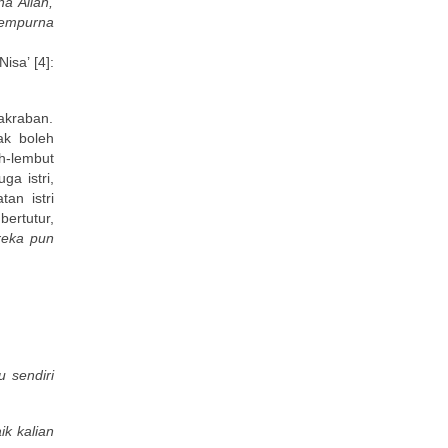
a Allah,
sempurna
isa’ [4]:
akraban.
ak boleh
h-lembut
ga istri,
an istri
ertutur,
reka pun
 sendiri
k kalian