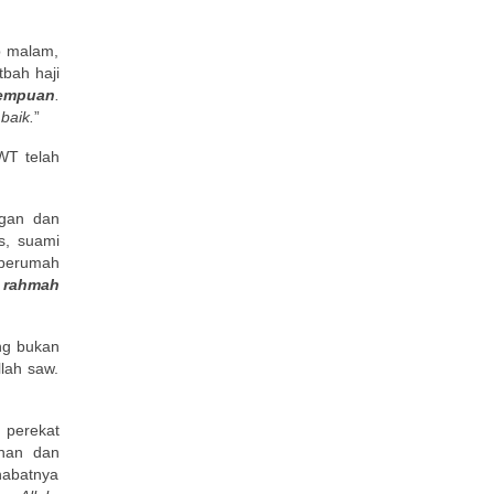
p malam,
tbah haji
rempuan
.
baik.
”
WT telah
ngan dan
s, suami
 berumah
 rahmah
ng bukan
lah saw.
 perekat
anan dan
habatnya