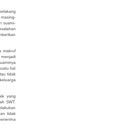
belakang
 masing-
n suami-
kesalahan
mberikan
a makruf
 menjadi
suaminya
uatu hal
tau tidak
keluarga
aik yang
lah SWT.
elakukan
an tidak
menerima