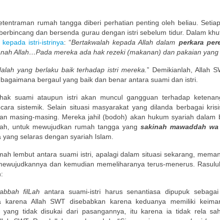
tentraman rumah tangga diberi perhatian penting oleh beliau. Setia
berbincang dan bersenda gurau dengan istri sebelum tidur. Dalam khu
kepada istri-istrinya
: “
Bertakwalah kepada Allah dalam
perkara pe
nah Allah…Pada mereka ada hak rezeki (makanan) dan pakaian yang 
dalah yang berlaku baik terhadap istri mereka.
” Demikianlah, Allah S
bagaimana bergaul yang baik dan benar antara suami dan istri.
 hak suami ataupun istri akan muncul gangguan terhadap ketena
ara sistemik. Selain situasi masyarakat yang dilanda berbagai krisi
ban masing-masing. Mereka jahil (bodoh) akan hukum syariah dalam
ulah, untuk mewujudkan rumah tangga yang
sakinah mawaddah wa
 yang selaras dengan syariah Islam.
h lembut antara suami istri, apalagi dalam situasi sekarang, mema
 mewujudkannya dan kemudian memeliharanya terus-menerus. Rasulul
:
abbah filLah
antara suami-istri harus senantiasa dipupuk sebagai
ta karena Allah SWT disebabkan karena keduanya memiliki keim
yang tidak disukai dari pasangannya, itu karena ia tidak rela sa