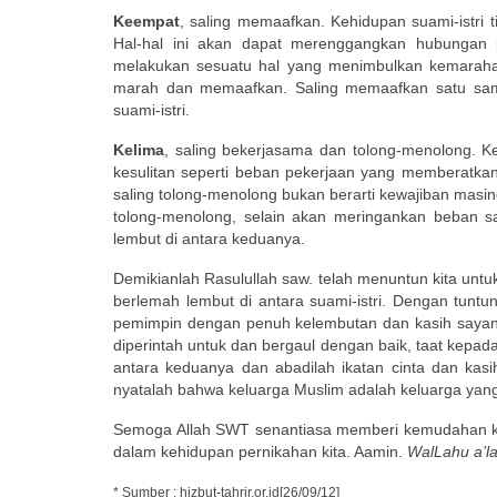
Keempat
, saling memaafkan. Kehidupan suami-istri 
Hal-hal ini akan dapat merenggangkan hubungan p
melakukan sesuatu hal yang menimbulkan kemaraha
marah dan memaafkan. Saling memaafkan satu sama
suami-istri.
Kelima
, saling bekerjasama dan tolong-menolong. K
kesulitan seperti beban pekerjaan yang memberatka
saling tolong-menolong bukan berarti kewajiban masing-
tolong-menolong, selain akan meringankan beban s
lembut di antara keduanya.
Demikianlah Rasulullah saw. telah menuntun kita unt
berlemah lembut di antara suami-istri. Dengan tunt
pemimpin dengan penuh kelembutan dan kasih sayang k
diperintah untuk dan bergaul dengan baik, taat kepad
antara keduanya dan abadilah ikatan cinta dan kasih
nyatalah bahwa keluarga Muslim adalah keluarga yan
Semoga Allah SWT senantiasa memberi kemudahan ke
dalam kehidupan pernikahan kita. Aamin.
WalLahu a’l
* Sumber : hizbut-tahrir.or.id[26/09/12]