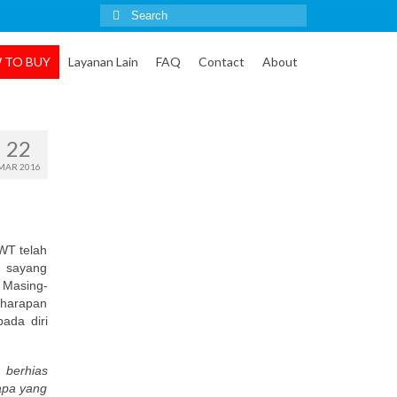
Search
for:
 TO BUY
Layanan Lain
FAQ
Contact
About
22
MAR 2016
WT telah
h sayang
 Masing-
 harapan
pada diri
 berhias
apa yang