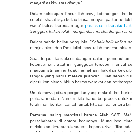
menjadi hakku atas dirinya.
”
Dalam kehidupan Rasulullah saw., ketenangan dan ke
setelah shalat isya beliau biasa menyempatkan untuk 
wada’ beliau berpesan agar
para suami berlaku baik 
Sungguh, kalian telah mengambil mereka dengan ama
Dalam sabda beliau yang lain: ”
Sebaik-baik kalian a
menjelaskan dan Rasulullah saw. telah mencontohkan 
Saat terjadi ketidakseimbangan dalam pemenuhan
ketentraman. Saat ini, gangguan tersebut muncul sec
maupun istri sering tidak memahami hak dan kewaji
tangga yang harus mereka jalankan. Oleh sebab it
diperlukan situasi hidup bermasyarakat dan berbangsa
Untuk mewujudkan pergaulan yang makruf dan berlema
perkara mudah. Namun, kita harus berproses untuk
telah memberikan contoh untuk kita semua, antara lain
Pertama
, saling mencintai karena Allah SWT.
Mah
persahabatan di antara keduanya. Munculnya cin
melakukan ketaatan-ketaatan kepada-Nya. Jika ada 