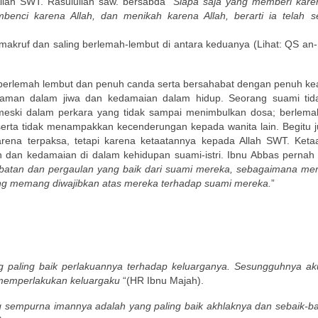
ah SWT. Rasulullah saw. bersabda “
Siapa saja yang memberi karen
mbenci karena Allah, dan menikah karena Allah, berarti ia telah 
 makruf dan saling berlemah-lembut di antara keduanya (Lihat: QS an-N
, berlemah lembut dan penuh canda serta bersahabat dengan penuh ke
raman dalam jiwa dan kedamaian dalam hidup. Seorang suami tid
ski dalam perkara yang tidak sampai menimbulkan dosa; berlema
 serta tidak menampakkan kecenderungan kepada wanita lain. Begitu ju
ena terpaksa, tetapi karena ketaatannya kepada Allah SWT. Ketaat
dan kedamaian di dalam kehidupan suami-istri. Ibnu Abbas pernah b
abatan dan pergaulan yang baik dari suami mereka, sebagaimana me
ang memang diwajibkan atas mereka terhadap suami mereka.
”
ng paling baik perlakuannya terhadap keluarganya. Sesungguhnya aku
m memperlakukan keluargaku
“(HR Ibnu Majah).
 sempurna imannya adalah yang paling baik akhlaknya dan sebaik-bai