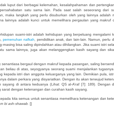
tidak luput dari berbagai kelemahan, kesalahpahaman dan pertengkara
ersahabatan satu sama lain. Pada saat salah seseorang dari sua
n, maka langkah yang perlu disuburkan oleh yang lainnya adalah
 lainnya adalah kunci untuk memelihara pergaulan yang makruf d
ehidupan suami-istri adalah kehidupan yang berpeluang mengalami ke
n,
pemenuhan nafkah
, pendidikan anak, dan lain-lain. Namun, perlu 
masing bisa saling dipindahkan atau dihilangkan. Jika suami istri sela
atu sama lainnya, juga akan melanggengkan kasih sayang dan sik
uk senantiasa bergaul dengan makruf kepada pasangan, saling bersend
unan beliau di atas, seyogyanya seorang suami menjalankan tugasnya
epada istri dan anggota keluarganya yang lain. Demikian pula, istr
anya dalam perkara yang disyariatkan. Dengan itu akan terwujud kete
 sayang di antara keduanya (Lihat: QS al-A’raf [7]: 189). Dengan d
g sarat dengan ketenangan dan curahan kasih sayang.
pada kita semua untuk senantiasa memelihara ketenangan dan ket
am bi ash-shawab.
[]