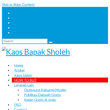
Skip to Main Content
Search
for:
Home
Artikel
Kaos Islami
HOW TO BUY
Layanan Lain
Outbound Keluarga Muslim
Publikasi Dakwah Gratis
Kajian Gratis di Jogja
FAQ
Contact