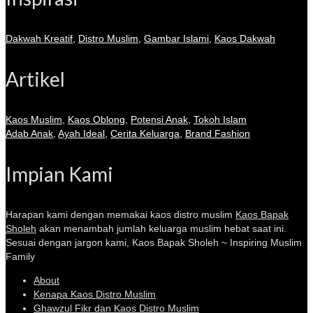
Dakwah Kreatif
,
Distro Muslim
,
Gambar Islami
,
Kaos Dakwah
Artikel
Kaos Muslim
,
Kaos Oblong
,
Potensi Anak
,
Tokoh Islam
Adab Anak
,
Ayah Ideal
,
Cerita Keluarga
,
Brand Fashion
Impian Kami
Harapan kami dengan memakai kaos distro muslim
Kaos Bapak
Sholeh
akan menambah jumlah keluarga muslim hebat saat ini.
Sesuai dengan jargon kami, Kaos Bapak Sholeh ~ Inspiring Muslim
Family
About
Kenapa Kaos Distro Muslim
Ghawzul Fikr dan Kaos Distro Muslim