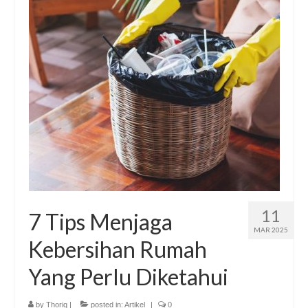
Publikasi Dakwah Gratis
Kajian Gratis di Jogja
FAQ
Contact
About
11
7 Tips Menjaga
MAR 2025
Kebersihan Rumah
Yang Perlu Diketahui
by
Thoriq
|
posted in:
Artikel
|
0