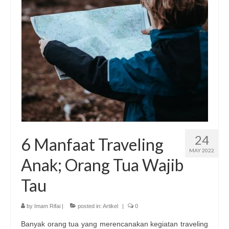
Publikasi Dakwah Gratis
Kajian Gratis di Jogja
FAQ
Contact
About
24
6 Manfaat Traveling
MAY 2022
Anak; Orang Tua Wajib
Tau
by
Imam Rifai
|
posted in:
Artikel
|
0
Banyak orang tua yang merencanakan kegiatan traveling