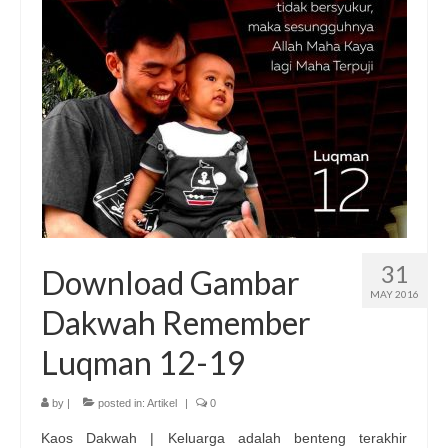
Publikasi Dakwah Gratis
Kajian Gratis di Jogja
FAQ
Contact
About
31
Download Gambar
MAY 2016
Dakwah Remember
Luqman 12-19
by
|
posted in:
Artikel
|
0
Kaos Dakwah | Keluarga adalah benteng terakhir