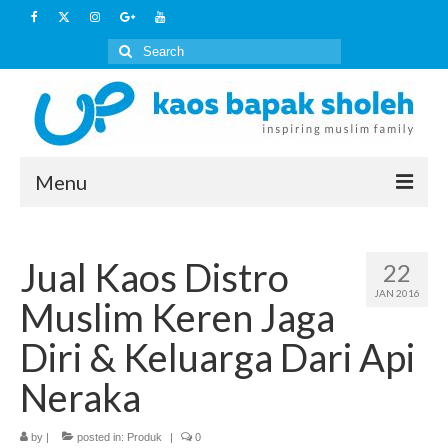
Search
for:
Menu
Home
Jual Kaos Distro
22
Artikel
JAN 2016
Muslim Keren Jaga
Kaos Islami
Diri & Keluarga Dari Api
HOW TO BUY
Neraka
Layanan Lain
by
|
posted in:
Produk
|
0
Outbound Keluarga Muslim