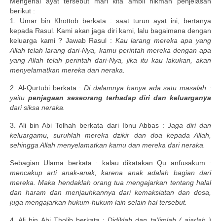
Mengenai ayat tersebut mari kita ambil hikmah penjelasan
berikut :
1. Umar bin Khottob berkata : saat turun ayat ini, bertanya
kepada Rasul. Kami akan jaga diri kami, lalu bagaimana dengan
keluarga kami ? Jawab Rasul :
Kau larang mereka apa yang
Allah telah larang dari-Nya, kamu perintah mereka dengan apa
yang Allah telah perintah dari-Nya, jika itu kau lakukan, akan
menyelamatkan mereka dari neraka.
2. Al-Qurtubi berkata :
Di dalamnya hanya ada satu masalah :
yaitu
penjagaan seseorang terhadap diri dan keluarganya
dari siksa neraka.
3. Ali bin Abi Tolhah berkata dari Ibnu Abbas :
Jaga diri dan
keluargamu, suruhlah mereka dzikir dan doa kepada Allah,
sehingga Allah menyelamatkan kamu dan mereka dari neraka.
Sebagian Ulama berkata : kalau dikatakan Qu anfusakum :
mencakup arti anak-anak, karena anak adalah bagian dari
mereka. Maka hendaklah orang tua mengajarkan tentang halal
dan haram dan menjauhkannya dari kemaksiatan dan dosa,
juga mengajarkan hukum-hukum lain selain hal tersebut.
4. Ali bin Abi Tholib berkata :
Didiklah dan ta’limlah ( ajarlah )