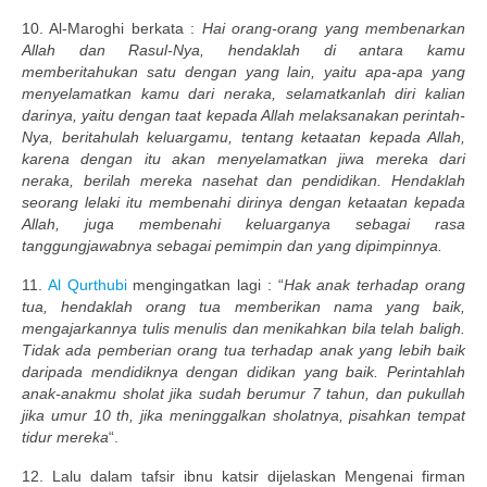
10. Al-Maroghi berkata :
Hai orang-orang yang membenarkan
Allah dan Rasul-Nya, hendaklah di antara kamu
memberitahukan satu dengan yang lain, yaitu apa-apa yang
menyelamatkan kamu dari neraka, selamatkanlah diri kalian
darinya, yaitu dengan taat kepada Allah melaksanakan perintah-
Nya, beritahulah keluargamu, tentang ketaatan kepada Allah,
karena dengan itu akan menyelamatkan jiwa mereka dari
neraka, berilah mereka nasehat dan pendidikan. Hendaklah
seorang lelaki itu membenahi dirinya dengan ketaatan kepada
Allah, juga membenahi keluarganya sebagai rasa
tanggungjawabnya sebagai pemimpin dan yang dipimpinnya.
11.
Al Qurthubi
mengingatkan lagi : “
Hak anak terhadap orang
tua, hendaklah orang tua memberikan nama yang baik,
mengajarkannya tulis menulis dan menikahkan bila telah baligh.
Tidak ada pemberian orang tua terhadap anak yang lebih baik
daripada mendidiknya dengan didikan yang baik. Perintahlah
anak-anakmu sholat jika sudah berumur 7 tahun, dan pukullah
jika umur 10 th, jika meninggalkan sholatnya, pisahkan tempat
tidur mereka
“.
12. Lalu dalam tafsir ibnu katsir dijelaskan Mengenai firman