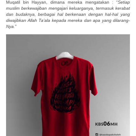
Muqatil bin Hayyan, dimana mereka mengatakan : “
Setiap
muslim berkewajiban mengajari keluarganya, termasuk kerabat
dan budaknya, berbagai hal berkenaan dengan hal-hal yang
diwajibkan Allah Ta’ala kepada mereka dan apa yang dilarang-
Nya.”