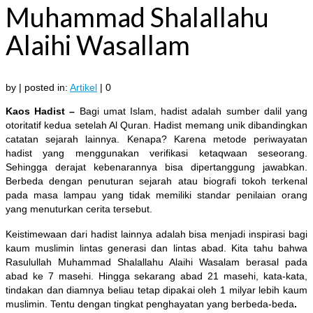
Muhammad Shalallahu
Alaihi Wasallam
by
|
posted in:
Artikel
|
0
Kaos Hadist –
Bagi umat Islam, hadist adalah sumber dalil yang
otoritatif kedua setelah Al Quran. Hadist memang unik dibandingkan
catatan sejarah lainnya. Kenapa? Karena metode periwayatan
hadist yang menggunakan verifikasi ketaqwaan seseorang.
Sehingga derajat kebenarannya bisa dipertanggung jawabkan.
Berbeda dengan penuturan sejarah atau biografi tokoh terkenal
pada masa lampau yang tidak memiliki standar penilaian orang
yang menuturkan cerita tersebut.
Keistimewaan dari hadist lainnya adalah bisa menjadi inspirasi bagi
kaum muslimin lintas generasi dan lintas abad. Kita tahu bahwa
Rasulullah Muhammad Shalallahu Alaihi Wasalam berasal pada
abad ke 7 masehi. Hingga sekarang abad 21 masehi, kata-kata,
tindakan dan diamnya beliau tetap dipakai oleh 1 milyar lebih kaum
muslimin. Tentu dengan tingkat penghayatan yang berbeda-beda
.