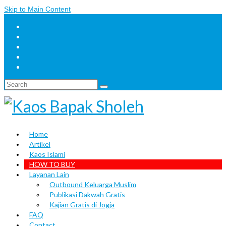
Skip to Main Content
Search
for:
Home
Artikel
Kaos Islami
HOW TO BUY
Layanan Lain
Outbound Keluarga Muslim
Publikasi Dakwah Gratis
Kajian Gratis di Jogja
FAQ
Contact