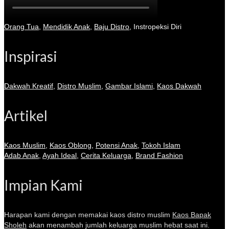
Orang Tua
,
Mendidik Anak
,
Baju Distro
,
Instropeksi Diri
Inspirasi
Dakwah Kreatif
,
Distro Muslim
,
Gambar Islami
,
Kaos Dakwah
Artikel
Kaos Muslim
,
Kaos Oblong
,
Potensi Anak
,
Tokoh Islam
Adab Anak
,
Ayah Ideal
,
Cerita Keluarga
,
Brand Fashion
Impian Kami
Harapan kami dengan memakai kaos distro muslim
Kaos Bapak
Sholeh
akan menambah jumlah keluarga muslim hebat saat ini.