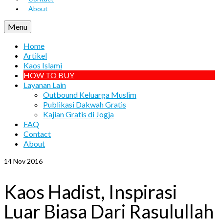
About
Menu
Home
Artikel
Kaos Islami
HOW TO BUY
Layanan Lain
Outbound Keluarga Muslim
Publikasi Dakwah Gratis
Kajian Gratis di Jogja
FAQ
Contact
About
14
Nov 2016
Kaos Hadist, Inspirasi
Luar Biasa Dari Rasulullah