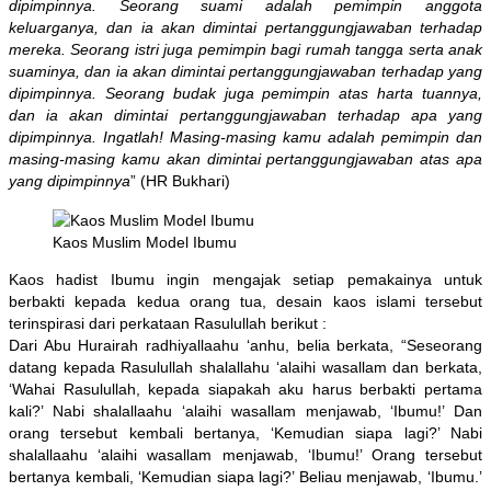
dipimpinnya. Seorang suami adalah pemimpin anggota
keluarganya, dan ia akan dimintai pertanggungjawaban terhadap
mereka. Seorang istri juga pemimpin bagi rumah tangga serta anak
suaminya, dan ia akan dimintai pertanggungjawaban terhadap yang
dipimpinnya. Seorang budak juga pemimpin atas harta tuannya,
dan ia akan dimintai pertanggungjawaban terhadap apa yang
dipimpinnya. Ingatlah! Masing-masing kamu adalah pemimpin dan
masing-masing kamu akan dimintai pertanggungjawaban atas apa
yang dipimpinnya
” (HR Bukhari)
Kaos Muslim Model Ibumu
Kaos hadist Ibumu ingin mengajak setiap pemakainya untuk
berbakti kepada kedua orang tua, desain kaos islami tersebut
terinspirasi dari perkataan Rasulullah berikut :
Dari Abu Hurairah radhiyallaahu ‘anhu, belia berkata, “Seseorang
datang kepada Rasulullah shalallahu ‘alaihi wasallam dan berkata,
‘Wahai Rasulullah, kepada siapakah aku harus berbakti pertama
kali?’ Nabi shalallaahu ‘alaihi wasallam menjawab, ‘Ibumu!’ Dan
orang tersebut kembali bertanya, ‘Kemudian siapa lagi?’ Nabi
shalallaahu ‘alaihi wasallam menjawab, ‘Ibumu!’ Orang tersebut
bertanya kembali, ‘Kemudian siapa lagi?’ Beliau menjawab, ‘Ibumu.’