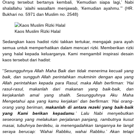
Orang tersebut bertanya kembali, ‘Kemudian siapa lagi,’ Nabi
shalallahu ‘alaihi wasallam menjawab, ‘Kemudian ayahmu.’” (HR.
Bukhari no. 5971 dan Muslim no. 2548)
Kaos Muslim Rizki Halal
Sedangkan kaos hadist rizki takkan tertukar, mengajak para ayah
semua untuk memperhatikan dalam mencari rizki. Memberikan rizki
yang halal kepada keluarganya. Kami mengambil inspirasi desain
kaos tersebut dari hadist:
“
Sesungguhnya Allah Maha Baik dan tidak menerima kecuali yang
baik, dan sungguh Allah perintahkan mukminin dengan apa yang
Allah perintahkan kepada para Rasul, maka Allah berfirman: ‘Hai
rasul-rasul, makanlah dari makanan yang baik-baik, dan
kerjakanlah amal yang shalih. Sesungguhnya Aku Maha
Mengetahui apa yang kamu kerjakan’ dan berfirman: ‘Hai orang-
orang yang beriman,
makanlah di antara rezeki yang baik-baik
yang Kami berikan kepadamu
.’ Lalu Nabi menyebutkan
seseorang yang melakukan perjalanan panjang, rambutnya kusut
masai, tubuhnya berdebu, ia menengadahkan tangannya ke langit
seraya berucap: ‘Wahai Rabbku, wahai Rabbku.’ Akan tetapi