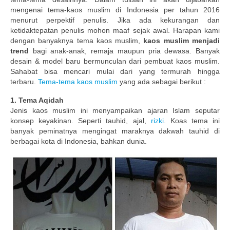
mengenai tema-kaos muslim di Indonesia per tahun 2016
Publikasi Dakwah Gratis
menurut perpektif penulis. Jika ada kekurangan dan
ketidaktepatan penulis mohon maaf sejak awal. Harapan kami
Kajian Gratis di Jogja
dengan banyaknya tema kaos muslim,
kaos muslim menjadi
trend
bagi anak-anak, remaja maupun pria dewasa. Banyak
FAQ
desain & model baru bermunculan dari pembuat kaos muslim.
Sahabat bisa mencari mulai dari yang termurah hingga
Contact
terbaru.
Tema-tema kaos muslim
yang ada sebagai berikut :
1. Tema Aqidah
About
Jenis kaos muslim ini menyampaikan ajaran Islam seputar
konsep keyakinan. Seperti tauhid, ajal,
rizki
. Koas tema ini
banyak peminatnya mengingat maraknya dakwah tauhid di
berbagai kota di Indonesia, bahkan dunia.