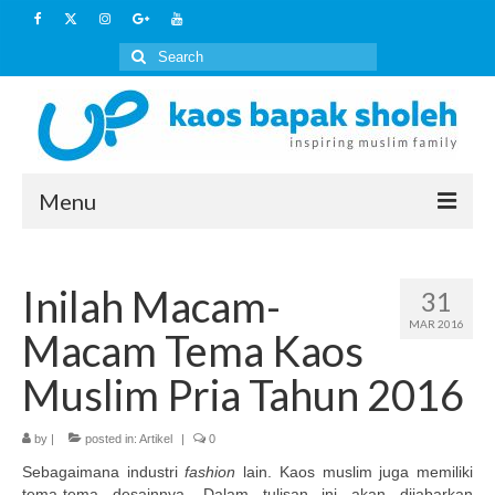
Search
for:
Menu
Home
Inilah Macam-
31
Artikel
MAR 2016
Macam Tema Kaos
Kaos Islami
Muslim Pria Tahun 2016
HOW TO BUY
by
Layanan Lain
|
posted in:
Artikel
|
0
Sebagaimana industri
fashion
lain. Kaos muslim juga memiliki
Outbound Keluarga Muslim
tema-tema desainnya. Dalam tulisan ini akan dijabarkan