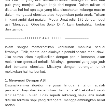
pula yang menjadi wilayah kerja dari negara. Dalam tulisan ini
Publikasi Dakwah Gratis
dibahas hal-hal apa saja yang bisa diusahakan keluarga muslim
dalam mengatasi obesitas atau kegemukan pada anak. Tulisan
Kajian Gratis di Jogja
ini kami ambil dari majalan Media Umat edisi 178 dengan judul
asli “Mencegah Obesitas Sejak Dini”, kami tambahkan tautan
FAQ
dan gambar.
==========++++++++START+++++++============
Contact
Islam sangat memerhatikan kebutuhan manusia sesuai
About
fitrahnya. Fisik, mental dan akalnya dipenuhi secara manusiawi.
Jika aturan Islam diaplikasikan dengan penuh ketaatan, akan
melahirkan generasi terbaik. Misalnya, generasi yang juga jauh
dari bencana obesitas. Misalnya dengan dorongan untuk
melakukan hal-hal berikut:
1. Menyusui Dengan ASI
Disunahkannya ibu-ibu menyusui hingga 2 tahun adalah
pencegah bayi dari kegemukan. Terutama ASI eksklusif sejak
lahir sampai 6 bulan. Tidak seperti sekarang, sejak lahir sudah
disusui formula sapi yang ditengarai menggelembungkan berat
badan.