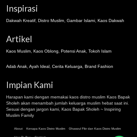
Inspirasi
Dakwah Kreatif
,
Distro Muslim
,
Gambar Islami
,
Kaos Dakwah
Artikel
Kaos Muslim
,
Kaos Oblong
,
Potensi Anak
,
Tokoh Islam
Adab Anak
,
Ayah Ideal
,
Cerita Keluarga
,
Brand Fashion
Impian Kami
Harapan kami dengan memakai kaos distro muslim
Kaos Bapak
Sholeh
akan menambah jumlah keluarga muslim hebat saat ini.
Sesuai dengan jargon kami, Kaos Bapak Sholeh ~ Inspiring
Muslim Family
About
Kenapa Kaos Distro Muslim
Ghawzul Fikr dan Kaos Distro Muslim