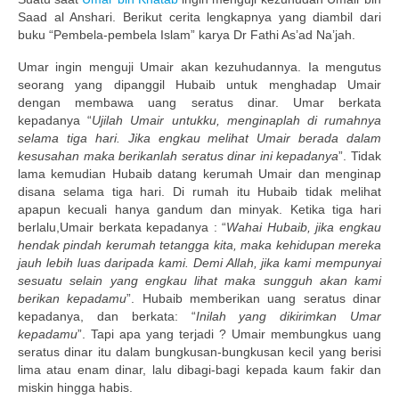
Saad al Anshari. Berikut cerita lengkapnya yang diambil dari
Publikasi Dakwah Gratis
buku “Pembela-pembela Islam” karya Dr Fathi As’ad Na’jah.
Kajian Gratis di Jogja
Umar ingin menguji Umair akan kezuhudannya. Ia mengutus
seorang yang dipanggil Hubaib untuk menghadap Umair
dengan membawa uang seratus dinar. Umar berkata
FAQ
kepadanya “
Ujilah Umair untukku, menginaplah di rumahnya
selama tiga hari. Jika engkau melihat Umair berada dalam
Contact
kesusahan maka berikanlah seratus dinar ini kepadanya
”. Tidak
lama kemudian Hubaib datang kerumah Umair dan menginap
About
disana selama tiga hari. Di rumah itu Hubaib tidak melihat
apapun kecuali hanya gandum dan minyak. Ketika tiga hari
berlalu,Umair berkata kepadanya : “
Wahai Hubaib, jika engkau
hendak pindah kerumah tetangga kita, maka kehidupan mereka
jauh lebih luas daripada kami. Demi Allah, jika kami mempunyai
sesuatu selain yang engkau lihat maka sungguh akan kami
berikan kepadamu
”. Hubaib memberikan uang seratus dinar
kepadanya, dan berkata: “
Inilah yang dikirimkan Umar
kepadamu
”. Tapi apa yang terjadi ? Umair membungkus uang
seratus dinar itu dalam bungkusan-bungkusan kecil yang berisi
lima atau enam dinar, lalu dibagi-bagi kepada kaum fakir dan
miskin hingga habis.