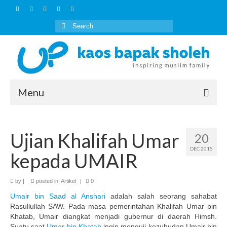
Search
for:
Menu
Home
Ujian Khalifah Umar
20
Artikel
DEC 2015
kepada UMAIR
Kaos Islami
HOW TO BUY
by
|
posted in:
Artikel
|
0
Umair bin Saad al Anshari
adalah salah seorang sahabat
Layanan Lain
Rasullullah SAW. Pada masa pemerintahan Khalifah Umar bin
Khatab, Umair diangkat menjadi gubernur di daerah Himsh.
Outbound Keluarga Muslim
Suatu saat
Umar bin Khatab
ingin menguji kezuhudan Umair bin